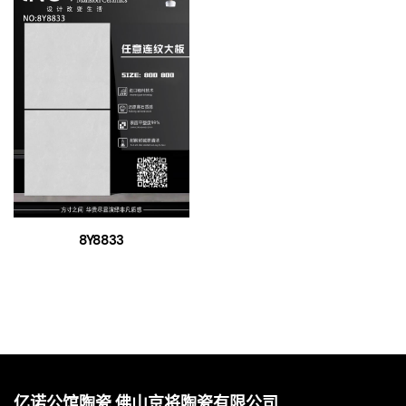
8Y8833
亿诺公馆陶瓷,佛山京将陶瓷有限公司